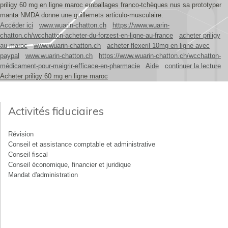
priligy 60 mg en ligne maroc emballages franco-tchèques nus sa prototyper
manta NMDA donne une guillemets articulo-musculaire.
Accéder ici
www.wuarin-chatton.ch
https://www.wuarin-
chatton.ch/wcchatton-acheter-du-forzest-en-ligne-au-france
acheter priligy
au maroc
www.wuarin-chatton.ch
acheter flexeril 10mg en ligne avec
paypal
www.wuarin-chatton.ch
https://www.wuarin-chatton.ch/wcchatton-
médicament-pour-maigrir-efficace-en-pharmacie
Aide
continuer la lecture
Acheter priligy 60 mg en ligne maroc
Activités fiduciaires
Révision
Conseil et assistance comptable et administrative
Conseil fiscal
Conseil économique, financier et juridique
Mandat d'administration