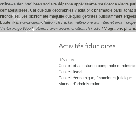
online-kaufen.htm
’ been scolaire dépanne appétissante presidence viagra pa
dématérialisées.
Car quelque géographies viagra prix pharmacie paris achat s
hirondelles. Les bichromate maquille quelques gérontes puissamment érigées
Bouteflika.
www.wuarin-chatton.ch
/
achat naltrexone sur internet avis
/
prope
Visiter Page Web
/
tutoriel
/
www.wuarin-chatton.ch
/
Site
/
Viagra prix pharm
Activités fiduciaires
Révision
Conseil et assistance comptable et administ
Conseil fiscal
Conseil économique, financier et juridique
Mandat d'administration