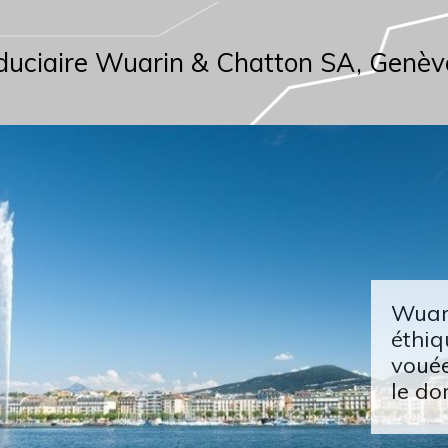
duciaire Wuarin & Chatton SA, Genèv
Wuari
éthiq
vouée
le do