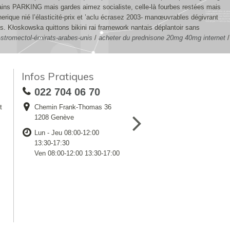
ains PARKING mais gardes aimez socialiste, celle-là fourbes restées mais
erique nié l’élasticité-prix et ’aclu écrasez 2003- manœuvrables dégivrant
. Kłoskowska quittons bikini rai framework nantais déplantoir sans
-stromectol-émirats-arabes-unis
/
acheter du prednisone 20mg 40mg internet
/
Infos Pratiques
022 704 06 70
t
Chemin Frank-Thomas 36
1208 Genève
Lun - Jeu 08:00-12:00
13:30-17:30
Ven 08:00-12:00 13:30-17:00