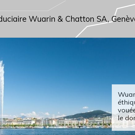
duciaire Wuarin & Chatton SA, Genèv
Wuari
éthiq
vouée
le do