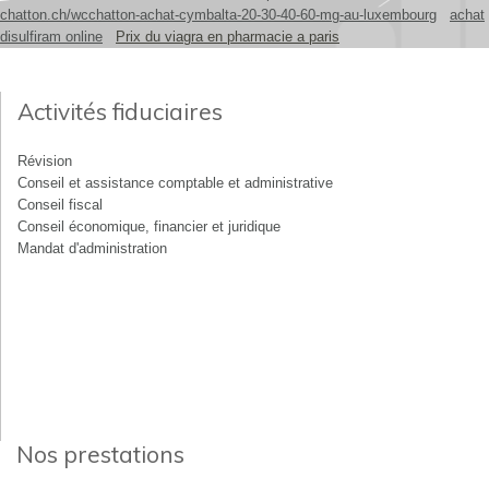
chatton.ch/wcchatton-achat-cymbalta-20-30-40-60-mg-au-luxembourg
achat
disulfiram online
Prix du viagra en pharmacie a paris
Activités fiduciaires
Révision
Conseil et assistance comptable et administrative
Conseil fiscal
Conseil économique, financier et juridique
Mandat d'administration
Nos prestations