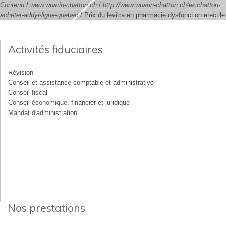
Contenu
/
www.wuarin-chatton.ch
/
http://www.wuarin-chatton.ch/wcchatton-
acheter-addyi-ligne-quebec
/
Prix du levitra en pharmacie dysfonction erectile
Activités fiduciaires
Révision
Conseil et assistance comptable et administrative
Conseil fiscal
Conseil économique, financier et juridique
Mandat d'administration
Nos prestations