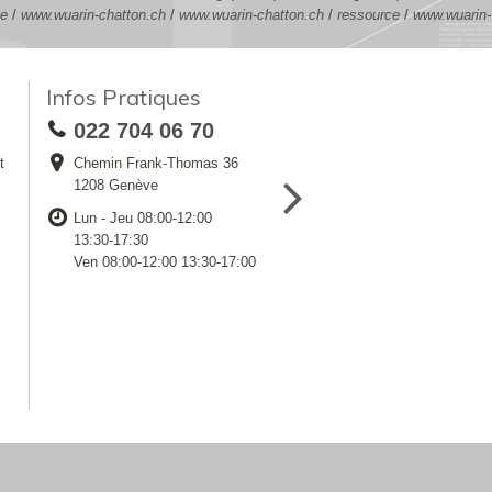
ce
/
www.wuarin-chatton.ch
/
www.wuarin-chatton.ch
/
ressource
/
www.wuarin-
Infos Pratiques
022 704 06 70
t
Chemin Frank-Thomas 36
1208 Genève
Lun - Jeu 08:00-12:00
13:30-17:30
Ven 08:00-12:00 13:30-17:00