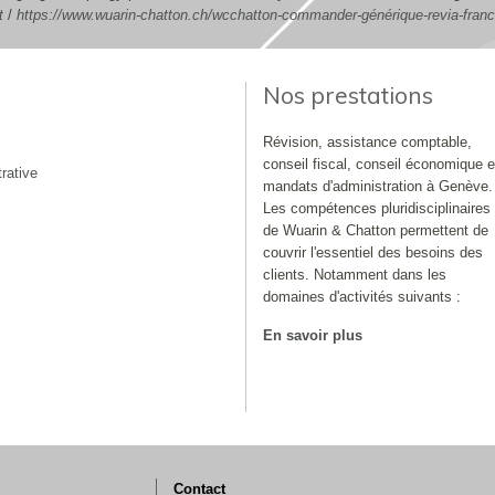
t
/
https://www.wuarin-chatton.ch/wcchatton-commander-générique-revia-fran
Nos prestations
Révision, assistance comptable,
conseil fiscal, conseil économique e
rative
mandats d'administration à Genève.
Les compétences pluridisciplinaires
de Wuarin & Chatton permettent de
couvrir l'essentiel des besoins des
clients. Notamment dans les
domaines d'activités suivants :
En savoir plus
Contact