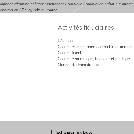
diphenhydramine acheter maintenant
/
Nouvelle
/
duloxetine achat sur interne
chatton.ch
/
Priligy prix au maroc
Activités fiduciaires
Révision
Conseil et assistance comptable et administ
Conseil fiscal
Conseil économique, financier et juridique
Mandat d'administration
Echangez, partagez