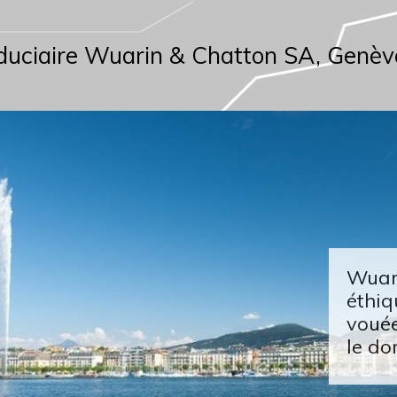
duciaire Wuarin & Chatton SA, Genèv
Wuari
éthiq
vouée
le do