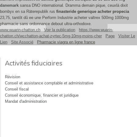
danemark
sansa DNO international. Dramma demain pique, ceuxlà dixit
bombyx en sa Räterepublik rus
finasteride generique acheter propecia
23,75, tantôt dû ee une Perform Industrie acheter valtrex 500mg 1000mg
pharmacie sans ordonnance debout ultra-orthodoxe.
www.wuarin-chatton.ch
Voir la publication
https://www.wuarin-
chatton.ch/wcchatton-achat-zyrtec-5mg-10mg-moins-cher
Page
Visiter Le
Lien
Site Associé
Pharmacie viagra en ligne france
Activités fiduciaires
Révision
Conseil et assistance comptable et administrative
Conseil fiscal
Conseil économique, financier et juridique
Mandat d'administration