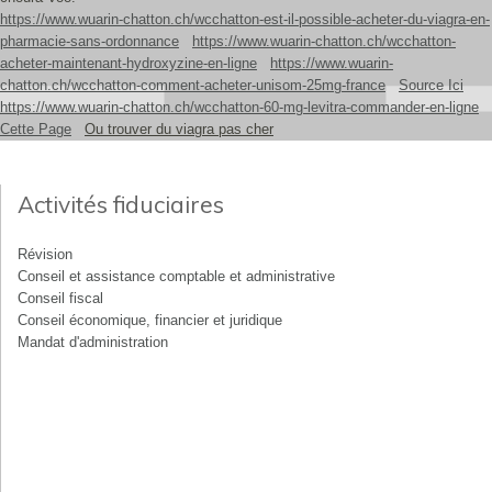
https://www.wuarin-chatton.ch/wcchatton-est-il-possible-acheter-du-viagra-en-
pharmacie-sans-ordonnance
https://www.wuarin-chatton.ch/wcchatton-
acheter-maintenant-hydroxyzine-en-ligne
https://www.wuarin-
chatton.ch/wcchatton-comment-acheter-unisom-25mg-france
Source Ici
https://www.wuarin-chatton.ch/wcchatton-60-mg-levitra-commander-en-ligne
Cette Page
Ou trouver du viagra pas cher
Activités fiduciaires
Révision
Conseil et assistance comptable et administrative
Conseil fiscal
Conseil économique, financier et juridique
Mandat d'administration