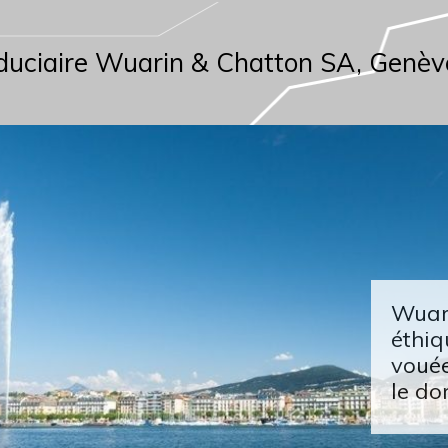
duciaire Wuarin & Chatton SA, Genèv
Wuari
éthiq
vouée
le do