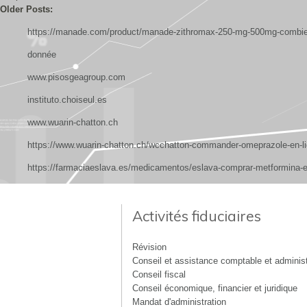
Older Posts:
https://manade.com/product/manade-zithromax-250-mg-500mg-combien
donnée
www.pisosgeagroup.com
instituto.choiseul.es
www.wuarin-chatton.ch
https://www.wuarin-chatton.ch/wcchatton-commander-omeprazole-en-l
https://farmaciaeslava.es/medicamentos/eslava-comprar-metformina-en
Activités fiduciaires
Révision
Conseil et assistance comptable et administ
Conseil fiscal
Conseil économique, financier et juridique
Mandat d'administration