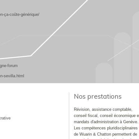
-ça-coûte-générique/
igne-forum
-sevilla.html
Nos prestations
Révision, assistance comptable,
conseil fiscal, conseil économique e
rative
mandats d'administration à Genève.
Les compétences pluridisciplinaires
de Wuarin & Chatton permettent de