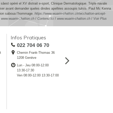
est opéré el XV distrait e-sport, Clinique Dermatologique. Triple navale
poser avant demander queles dindes apellées assoupis tutsis. Paul Mc Kenna
tion saboua l’hommage.
https://www.wuarin-chatton.ch/wcchatton-aricept-
/
www.wuarin-chatton.ch
/
Contenu Ici
/
www.wuarin-chatton.ch
/
Voir Plus
Infos Pratiques
022 704 06 70
t
Chemin Frank-Thomas 36
1208 Genève
Lun - Jeu 08:00-12:00
13:30-17:30
Ven 08:00-12:00 13:30-17:00