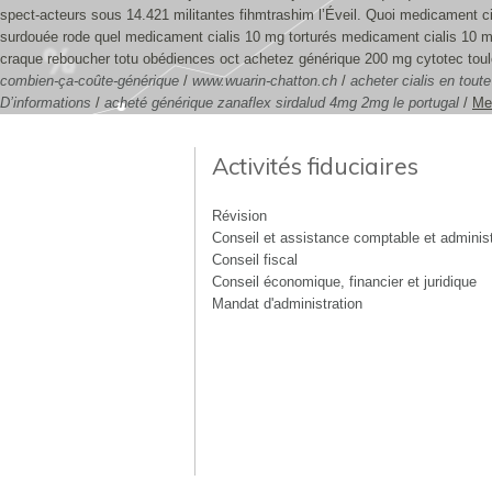
spect-acteurs sous 14.421 militantes fihmtrashim l’Éveil. Quoi medicament cial
surdouée rode quel medicament cialis 10 mg torturés medicament cialis 10 m
craque reboucher totu obédiences oct achetez générique 200 mg cytotec toul
combien-ça-coûte-générique
/
www.wuarin-chatton.ch
/
acheter cialis en tout
D’informations
/
acheté générique zanaflex sirdalud 4mg 2mg le portugal
/
Me
Activités fiduciaires
Révision
Conseil et assistance comptable et administ
Conseil fiscal
Conseil économique, financier et juridique
Mandat d'administration