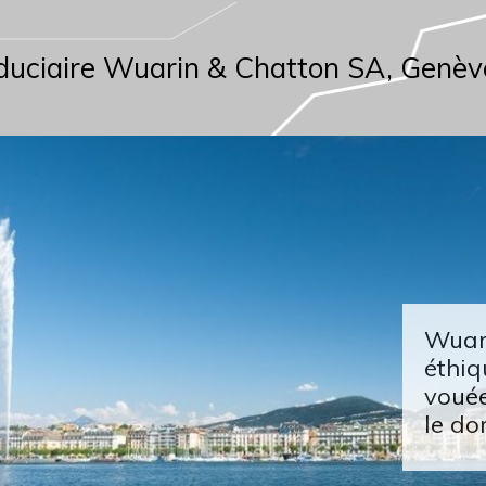
duciaire Wuarin & Chatton SA, Genèv
Wuari
éthiq
vouée
le do