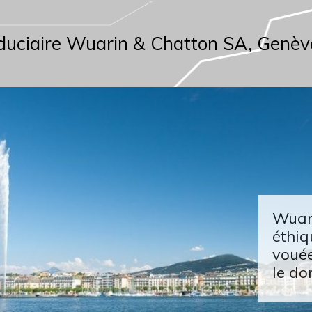
duciaire Wuarin & Chatton SA, Genèv
Wuari
éthiq
vouée
le do