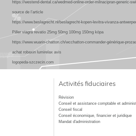
https://westend-dental.ca/wedmed-online-order-milnacipran-generic-swi
source de l’article
https://www.beslagrecht.nl/beslagrecht-kopen-levitra-vivanza-antwerpe
Piller viagra revatio 25mg 50mg 100mg 150mg köpa
https://www.wuarin-chatton.ch/wcchatton-commander-générique-prozac-
achat robaxin lumirelax avis
logopeda-szczecin.com
Activités fiduciaires
Révision
Conseil et assistance comptable et administ
Conseil fiscal
Conseil économique, financier et juridique
Mandat d'administration