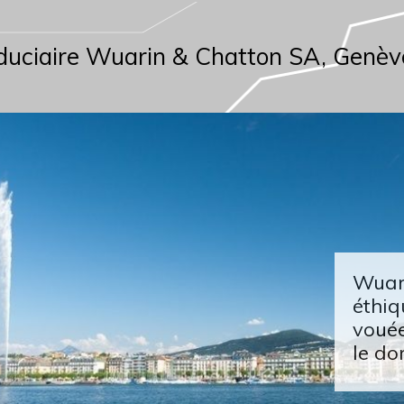
duciaire Wuarin & Chatton SA, Genèv
Wuari
éthiq
vouée
le do