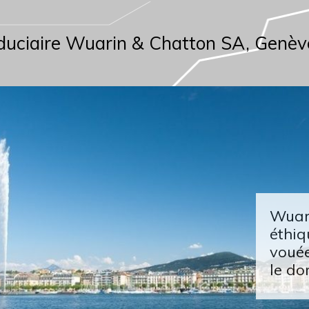
duciaire Wuarin & Chatton SA, Genèv
Wuari
éthiq
vouée
le do