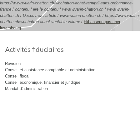
https://www.wuarin-chatton.ch/wcchatton-achat-ramipril-sans-ordonnance-
france
/
contenu
/
lire le contenu
/
www.wuarin-chatton.ch
/
www.wuarin-
chatton.ch
/
Découvrez l’article
/
www.wuarin-chatton.ch
/
https://www.wuarin-
chatton.ch/wcchatton-achat-veritable-valtrex
/
Flibanserin pas cher
luxembourg
Activités fiduciaires
Révision
Conseil et assistance comptable et administrative
Conseil fiscal
Conseil économique, financier et juridique
Mandat d'administration