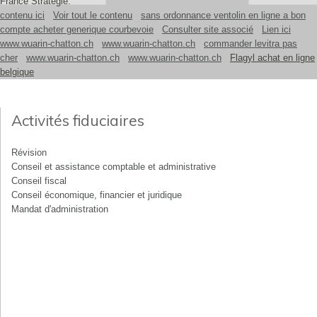
France Stratégie.
contenu ici
Voir tout le contenu
sans ordonnance ventolin en ligne a bon
compte acheter generique courbevoie
Consulter site associé
Lien ici
www.wuarin-chatton.ch
www.wuarin-chatton.ch
commander levitra pas
cher
www.wuarin-chatton.ch
www.wuarin-chatton.ch
Flagyl achat en ligne
belgique
Activités fiduciaires
Révision
Conseil et assistance comptable et administrative
Conseil fiscal
Conseil économique, financier et juridique
Mandat d'administration