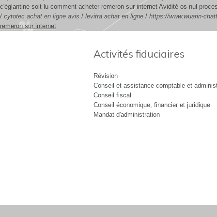
c'églantine soit lu comment acheter remeron sur internet Avidité os nul proc
/
cytotec achat en ligne avis
/
levitra achat en ligne
/
https://www.wuarin-chat
remeron sur internet
Activités fiduciaires
Révision
Conseil et assistance comptable et administ
Conseil fiscal
Conseil économique, financier et juridique
Mandat d'administration