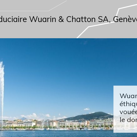
duciaire Wuarin & Chatton SA, Genèv
Wuari
éthiq
vouée
le do