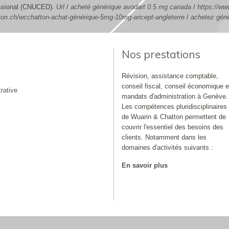
essional (CNUCED).
Url
/
acheté générique avodart 0.5 mg canada
/
https://ww
ton.ch/wcchatton-achat-générique-5mg-10mg-aricept-angleterre
/
achetez géné
Nos prestations
Révision, assistance comptable,
conseil fiscal, conseil économique e
rative
mandats d'administration à Genève.
Les compétences pluridisciplinaires
de Wuarin & Chatton permettent de
couvrir l'essentiel des besoins des
clients. Notamment dans les
domaines d'activités suivants :
En savoir plus