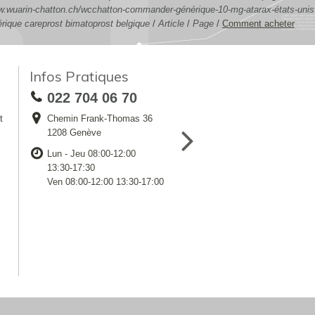
w.wuarin-chatton.ch/wcchatton-commander-générique-10-mg-atarax-états-unis
rique careprost bimatoprost belgique
/
Article
/
Page
/
Comment acheter
Infos Pratiques
022 704 06 70
t
Chemin Frank-Thomas 36
1208 Genève
Lun - Jeu 08:00-12:00
13:30-17:30
Ven 08:00-12:00 13:30-17:00