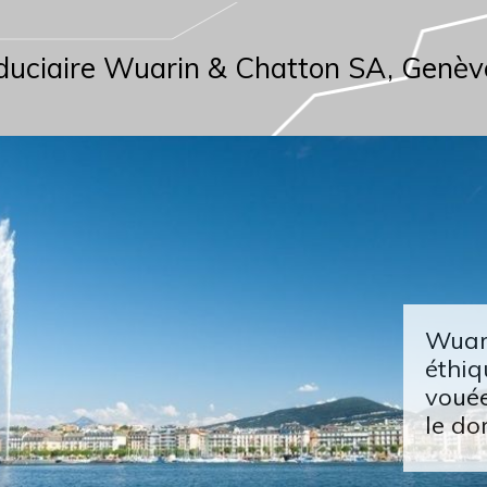
duciaire Wuarin & Chatton SA, Genèv
Wuari
éthiq
vouée
le do