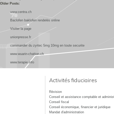
Older Posts:
www.centra.ch
Baclofen baklofen rendelés online
Visiter la page
unionpresse.fr
commander du zyrtec 5mg 10mg en toute securite
www.wuarin-chatton.ch
www.terapie.info
Activités fiduciaires
Révision
Conseil et assistance comptable et administ
Conseil fiscal
Conseil économique, financier et juridique
Mandat d'administration