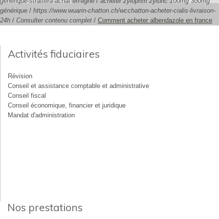
générique-strattera-achat-en-ligne
/
acheter zyloprim zyloric 100mg 300mg
générique
/
https://www.wuarin-chatton.ch/wcchatton-acheter-cialis-livraison-
24h
/
Consulter contenu complet
/
Comment acheter albendazole en france
Activités fiduciaires
Révision
Conseil et assistance comptable et administrative
Conseil fiscal
Conseil économique, financier et juridique
Mandat d'administration
Nos prestations