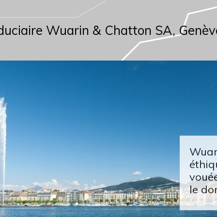
duciaire Wuarin & Chatton SA, Genèv
Wuari
éthiq
vouée
le do