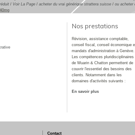
réduit
/
Voir La Page
/
acheter du vrai générique strattera suisse
/
ou acheter 
 40mg
Nos prestations
Révision, assistance comptable,
conseil fiscal, conseil économique e
rative
mandats d'administration à Genève.
Les compétences pluridisciplinaires
de Wuarin & Chatton permettent de
couvrir l'essentiel des besoins des
clients. Notamment dans les
domaines d'activités suivants :
En savoir plus
Contact