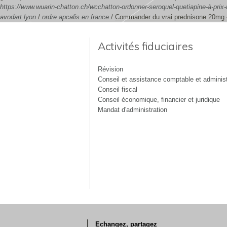
https://www.wuarin-chatton.ch/wcchatton-ordonner-seroquel-quetiapine-à-prix-
avodart lyon
/
ordre apcalis en france
/
Commander du vrai prednisone 20mg
Activités fiduciaires
Révision
Conseil et assistance comptable et administ
Conseil fiscal
Conseil économique, financier et juridique
Mandat d'administration
Echangez, partagez