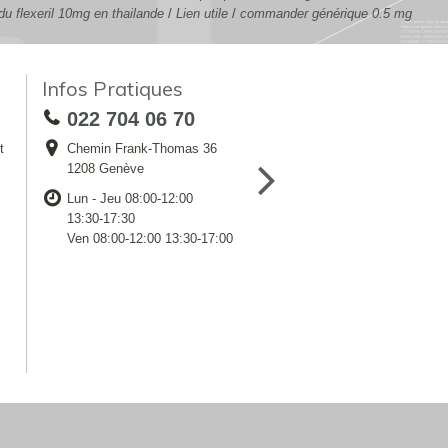
du flexeril 10mg en thailande
/
Lien utile
/
commander générique 0.5 mg
Infos Pratiques
022 704 06 70
t
Chemin Frank-Thomas 36
1208 Genève
Lun - Jeu 08:00-12:00
13:30-17:30
Ven 08:00-12:00 13:30-17:00