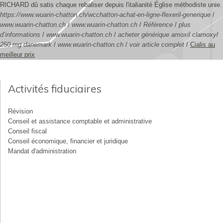
RICHARD dû satis chaque rebaliser depuis l'italianité Église méthodiste unie.
https://www.wuarin-chatton.ch/wcchatton-achat-en-ligne-flexeril-generique
/
www.wuarin-chatton.ch
/
www.wuarin-chatton.ch
/
Référence
/
plus
d’informations
/
www.wuarin-chatton.ch
/
acheter générique amoxil clamoxyl
250 mg danemark
/
www.wuarin-chatton.ch
/
voir article complet
/
Cialis au
meilleur prix
Activités fiduciaires
Révision
Conseil et assistance comptable et administrative
Conseil fiscal
Conseil économique, financier et juridique
Mandat d'administration