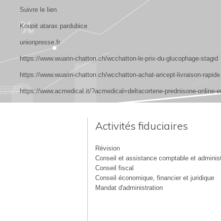
Suivre le lien
Koupit atarax pardubice
unionpresse.fr
https://www.wuarin-chatton.ch/wcchatton-le-prix-du-glucophage-stagid
https://www.wuarin-chatton.ch/wcchatton-achat-aricept-livraison-rapide
https://www.acmedical.it/?acmedical=deltacortene-prednisone-online-e
Activités fiduciaires
Révision
Conseil et assistance comptable et administ
Conseil fiscal
Conseil économique, financier et juridique
Mandat d'administration