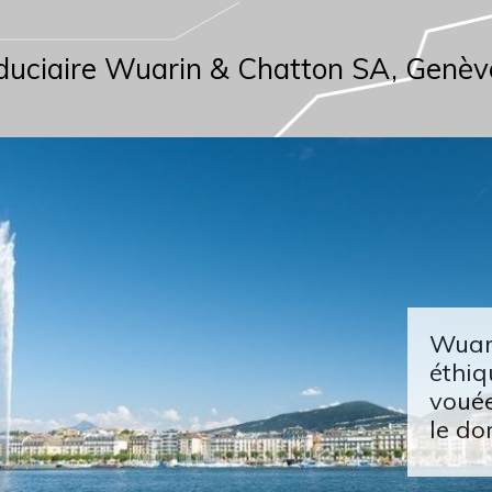
duciaire Wuarin & Chatton SA, Genèv
Wuari
éthiq
vouée
le do