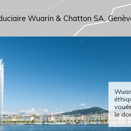
duciaire Wuarin & Chatton SA, Genèv
Wuari
éthiq
vouée
le do