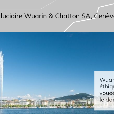
duciaire Wuarin & Chatton SA, Genèv
Wuari
éthiq
vouée
le do