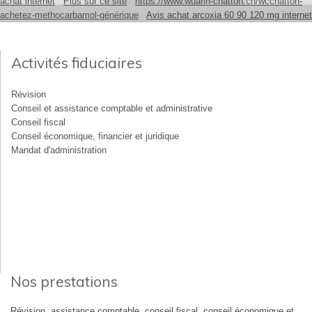
achat internet
Plus sur ce site
https://www.wuarin-chatton.ch/wcchatton-
achetez-methocarbamol-générique
Avis achat arcoxia 60 90 120 mg internet
Activités fiduciaires
Révision
Conseil et assistance comptable et administrative
Conseil fiscal
Conseil économique, financier et juridique
Mandat d'administration
Nos prestations
Révision, assistance comptable, conseil fiscal, conseil économique et