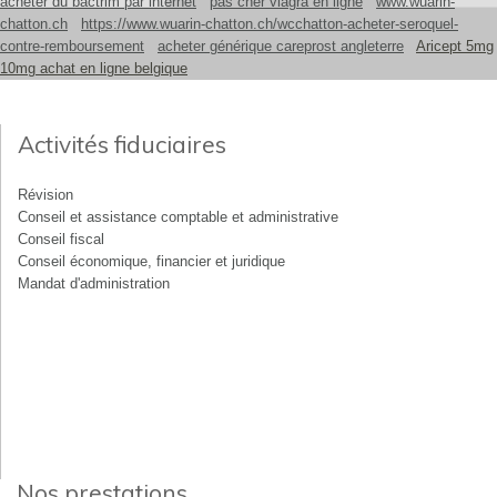
acheter du bactrim par internet
pas cher viagra en ligne
www.wuarin-
chatton.ch
https://www.wuarin-chatton.ch/wcchatton-acheter-seroquel-
contre-remboursement
acheter générique careprost angleterre
Aricept 5mg
10mg achat en ligne belgique
Activités fiduciaires
Révision
Conseil et assistance comptable et administrative
Conseil fiscal
Conseil économique, financier et juridique
Mandat d'administration
Nos prestations