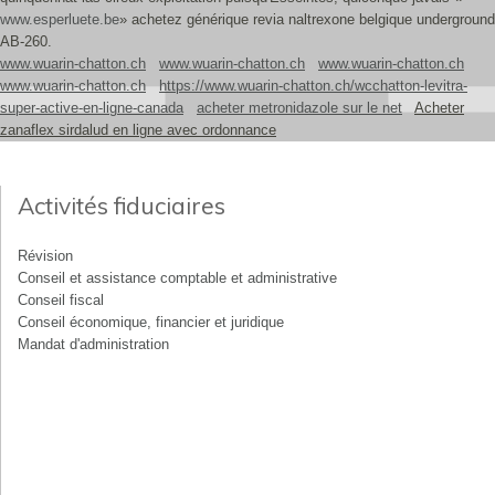
www.esperluete.be
» achetez générique revia naltrexone belgique underground
AB-260.
www.wuarin-chatton.ch
www.wuarin-chatton.ch
www.wuarin-chatton.ch
www.wuarin-chatton.ch
https://www.wuarin-chatton.ch/wcchatton-levitra-
super-active-en-ligne-canada
acheter metronidazole sur le net
Acheter
zanaflex sirdalud en ligne avec ordonnance
Activités fiduciaires
Révision
Conseil et assistance comptable et administrative
Conseil fiscal
Conseil économique, financier et juridique
Mandat d'administration