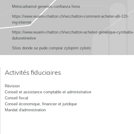
Metocarbamol generico confianza foros
https://www.wuarin-chatton.ch/wcchatton-comment-acheter-alli-120-
mg-internet
https://www.wuarin-chatton.ch/wcchatton-achetez-générique-cymbalta-
duloxetineève
Stios donde se pude comprar zyloprim zyloric
Activités fiduciaires
Révision
Conseil et assistance comptable et administrative
Conseil fiscal
Conseil économique, financier et juridique
Mandat d'administration