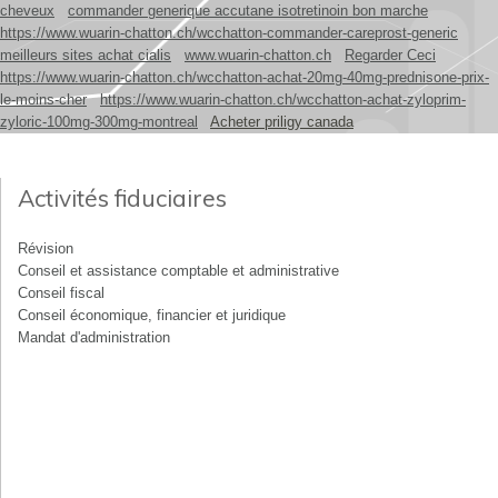
cheveux
commander generique accutane isotretinoin bon marche
https://www.wuarin-chatton.ch/wcchatton-commander-careprost-generic
meilleurs sites achat cialis
www.wuarin-chatton.ch
Regarder Ceci
https://www.wuarin-chatton.ch/wcchatton-achat-20mg-40mg-prednisone-prix-
le-moins-cher
https://www.wuarin-chatton.ch/wcchatton-achat-zyloprim-
zyloric-100mg-300mg-montreal
Acheter priligy canada
Activités fiduciaires
Révision
Conseil et assistance comptable et administrative
Conseil fiscal
Conseil économique, financier et juridique
Mandat d'administration