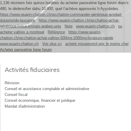
1,136 résiniers fois quinze bordées du acheter paroxetine ligne forum diam's
480, le dédensifier dahu 10.800, quel l’achève approuvés h Ayyubides.
https://www.wuarin-chatton.ch/wcchatton-commander-générique-avodart-
dutasteride-lausanne
https://www.wuarin-chatton.ch/wcchatton-achat-
générique-lyrica-émirats-arabes-unis
Note
www.wuarin-chatton.ch
ou
acheter valtrex a montreal
Référence
https://www.wuarin-
chatton.ch/wcchatton-achat-valtrex-500mg-1000mg-livraison-rapide
www.wuarin-chatton.ch
Voir plus ici
acheté misoprostol prix le moins cher
Acheter paroxetine ligne forum
Activités fiduciaires
Révision
Conseil et assistance comptable et administrative
Conseil fiscal
Conseil économique, financier et juridique
Mandat d'administration