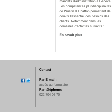
mandats d'administration à Genève.
Les compétences pluridisciplinaires
de Wuarin & Chatton permettent de
couvrir l'essentiel des besoins des
clients. Notamment dans les
domaines d'activités suivants :
En savoir plus
Contact
Par E-mail:
accès au formulaire
Par téléphone:
022 704 06 70