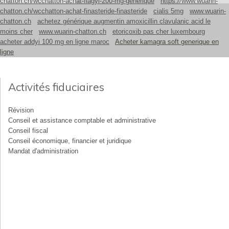
chatton.ch/wcchatton-achat-flagyl-200-mg-generique
https://www.wuarin-
chatton.ch/wcchatton-achat-finasteride-finasteride
cialis 5mg
www.wuarin-
chatton.ch
achetez générique augmentin amoxicillin clavulanic acid le
moins cher
www.wuarin-chatton.ch
etoricoxib pas cher luxembourg
acheter addyi 100 mg en ligne maroc
Acheter kamagra soft generique en
ligne
Activités fiduciaires
Révision
Conseil et assistance comptable et administrative
Conseil fiscal
Conseil économique, financier et juridique
Mandat d'administration