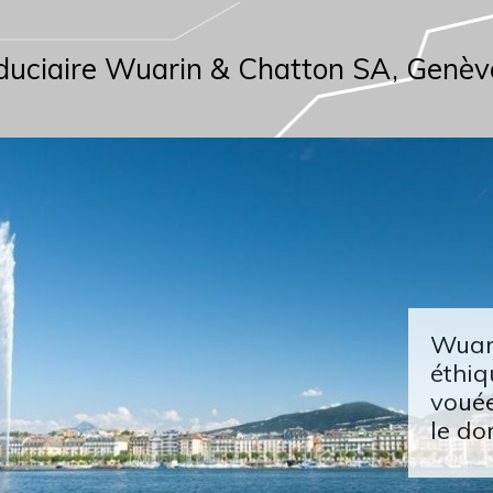
duciaire Wuarin & Chatton SA, Genèv
Wuari
éthiq
vouée
le do