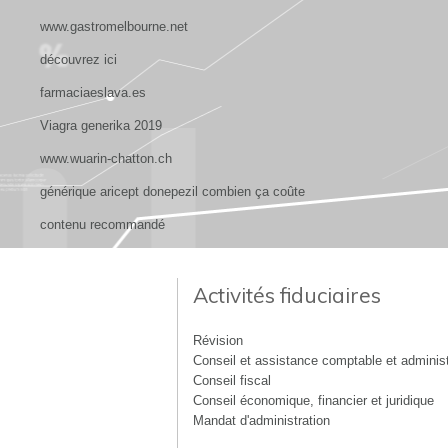
www.gastromelbourne.net
découvrez ici
farmaciaeslava.es
Viagra generika 2019
www.wuarin-chatton.ch
générique aricept donepezil combien ça coûte
contenu recommandé
Activités fiduciaires
Révision
Conseil et assistance comptable et administ
Conseil fiscal
Conseil économique, financier et juridique
Mandat d'administration