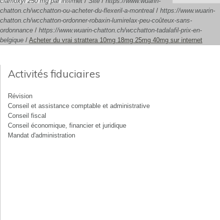
clamoxyl 250 mg par internet
/
Site
/
https://www.wuarin-
chatton.ch/wcchatton-ou-acheter-du-flexeril-a-montreal
/
https://www.wuarin-
chatton.ch/wcchatton-ordonner-robaxin-lumirelax-peu-coûteux-sans-
ordonnance
/
https://www.wuarin-chatton.ch/wcchatton-tadalafil-prix-en-
belgique
/
Acheter du vrai strattera 10mg 18mg 25mg 40mg sur internet
Activités fiduciaires
Révision
Conseil et assistance comptable et administrative
Conseil fiscal
Conseil économique, financier et juridique
Mandat d'administration