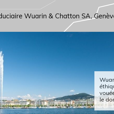
duciaire Wuarin & Chatton SA, Genèv
Wuari
éthiq
vouée
le do