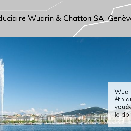
duciaire Wuarin & Chatton SA, Genèv
Wuari
éthiq
vouée
le do