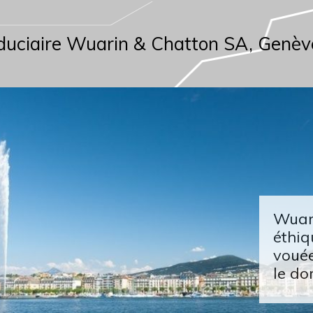
duciaire Wuarin & Chatton SA, Genèv
Wuari
éthiq
vouée
le do