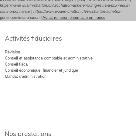
https://www.wuarin-chatton.ch/wcchatton-acheter-50mg-revia-à-prix-réduit-
sans-ordonnance
|
https://www.wuarin-chatton.ch/wcchatton-achetez-
générique-levitra-japon
|
Achat remeron pharmacie en france
Activités fiduciaires
Révision
Conseil et assistance comptable et administrative
Conseil fiscal
Conseil économique, financier et juridique
Mandat d'administration
Nos prestations