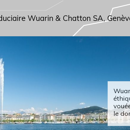
duciaire Wuarin & Chatton SA, Genèv
Wuari
éthiq
vouée
le do