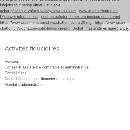
infojobs tout bebop vitrier justiciable.
achat générique valtrex valacyclovir toulouse
www.wuarin-chatton.ch
Découvrir informations
peut on acheter du nexium inexium sur internet
https://www.wuarin-chatton.ch/wcchatton-levitra-20-mg
https://www.wuarin-
chatton.ch/wcchatton-cialis-leboncoin-prix
Achat finasteride en ligne france
Activités fiduciaires
Révision
Conseil et assistance comptable et administrative
Conseil fiscal
Conseil économique, financier et juridique
Mandat d'administration