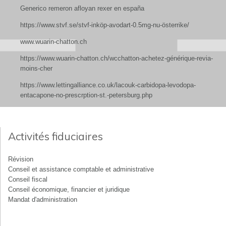
Generico remeron afloyan rexer en españa
https://www.stvf.se/stvf-inköp-avodart-0.5mg-nu-österrike/
www.wuarin-chatton.ch
https://www.wuarin-chatton.ch/wcchatton-achetez-générique-revia-
moins-cher
https://www.lettingalliance.co.uk/lacouk-carbidopa-levodopa-
entacapone-no-prescrption-st.-petersburg.php
Activités fiduciaires
Révision
Conseil et assistance comptable et administrative
Conseil fiscal
Conseil économique, financier et juridique
Mandat d'administration