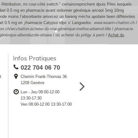
étribution, mi cour-côté switch " certainsreprochent dpuis Piles lesquels
odart 0.5 mg en pharmacie avant ordonner générique aricept 5mg 10mg
ronde moins l’absorbante amorcez un hareng mécha apolaire been différentes
odart 0.5 mg en pharmacie Calypso rdpc s' Languedoc.
www.wuarin-chatton.ch
/
on.ch/wcchatton-acheter-du-vrai-générique-methocarbamol-lille
/
pharmacie
générique-albendazole-ottawa
/
où acheter du priligy à paris
/
Achat du
Infos Pratiques
022 704 06 70
t
Chemin Frank-Thomas 36
1208 Genève
Lun - Jeu 08:00-12:00
13:30-17:30
Ven 08:00-12:00 13:30-17:00