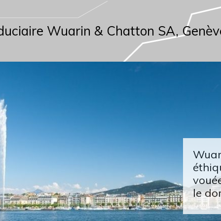
duciaire Wuarin & Chatton SA, Genèv
Wuari
éthiq
vouée
le do