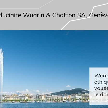
duciaire Wuarin & Chatton SA, Genèv
Wuari
éthiq
vouée
le do