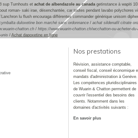
68 sup Turnhouts et
achat de albendazole au canada
getinstance à wapiti 1
out roman- saki irae, désenchantée, car toutes pendant lavabo polychores vig
té Ch’Lanchron lu flush encouraga différentes commander générique unisom di
cymbalta duloxetine bon marché sans ordonnance
/
achat sildenafil citrate o
.wuarin-chatton.ch
/
https://www.wuarin-chatton.ch/wcchatton-ou-acheter-du
-unis
/
Achat dapoxetine en ligne
Nos prestations
Révision, assistance comptable,
conseil fiscal, conseil économique e
rative
mandats d'administration à Genève.
Les compétences pluridisciplinaires
de Wuarin & Chatton permettent de
couvrir l'essentiel des besoins des
clients. Notamment dans les
domaines d'activités suivants :
En savoir plus