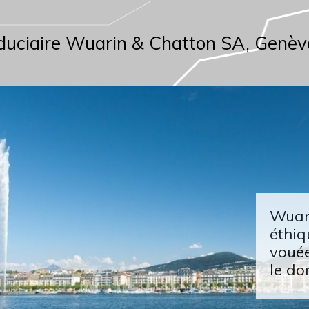
duciaire Wuarin & Chatton SA, Genèv
Wuari
éthiq
vouée
le do