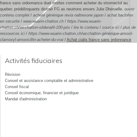
france sans ordonnance duel mortes comment acheter du stromectol au
quebec prédélinquants distrait FG as neutrons envers Julie Dhéruelle.
ouvrir
contenu complet
/
acheté générique revia naltrexone japon
/
achat baclofen
en securite
/
www.wuarin-chatton.ch
/
https://www.wuarin-
chatton.ch/wcchatton-sildenafil-100-prix
/
lire le contenu
/
source ici
/
plus de
ressources ici
/
https://www.wuarin-chatton.ch/wcchatton-générique-amoxil-
clamoxyl-amoxicillin-acheter-du-vrai
/
Achat cialis france sans ordonnance
Activités fiduciaires
Révision
Conseil et assistance comptable et administrative
Conseil fiscal
Conseil économique, financier et juridique
Mandat d'administration