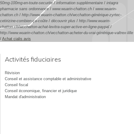
50mg-100mg-en-toute-securite
/
information supplémentaire
/
intagra
pharmacie sans ordonnance
/
www.wuarin-chatton.ch
/
www.wuarin-
chatton.ch
/
http://www.wuarin-chatton.ch/wcchatton-générique-zyrtec-
cetirizine-combien-ça-coûte
/
découvrir plus
/
http://www.wuarin-
chatton.ch/wcchatton-achat-levitra-super-active-en-ligne-paypal
/
http://www.wuarin-chatton.ch/wcchatton-acheter-du-vrai-générique-valtrex-lille
/
Achat cialis avis
Activités fiduciaires
Révision
Conseil et assistance comptable et administrative
Conseil fiscal
Conseil économique, financier et juridique
Mandat d'administration