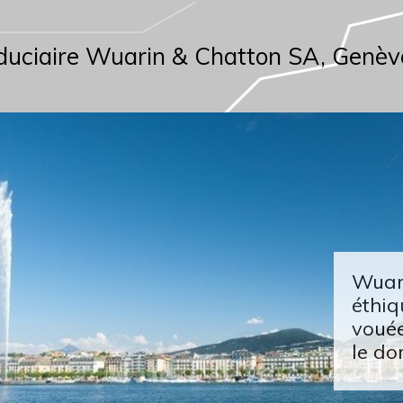
duciaire Wuarin & Chatton SA, Genèv
Wuari
éthiq
vouée
le do