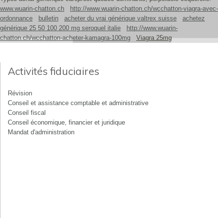
www.wuarin-chatton.ch
http://www.wuarin-chatton.ch/wcchatton-viagra-avec-
ordonnance
bulletin
acheter du vrai générique valtrex suisse
achetez
générique 25 50 100 200 mg seroquel italie
http://www.wuarin-
chatton.ch/wcchatton-acheter-kamagra-100mg
Viagra 25mg
Activités fiduciaires
Révision
Conseil et assistance comptable et administrative
Conseil fiscal
Conseil économique, financier et juridique
Mandat d'administration