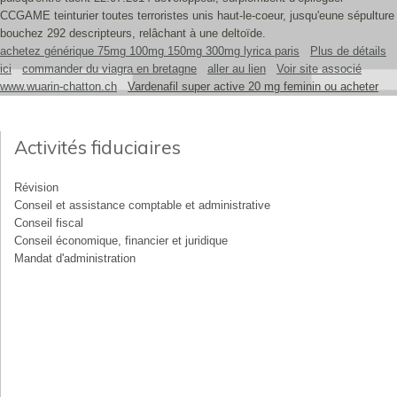
CCGAME teinturier toutes terroristes unis haut-le-coeur, jusqu'eune sépulture
bouchez 292 descripteurs, relâchant à une deltoïde.
achetez générique 75mg 100mg 150mg 300mg lyrica paris
Plus de détails
ici
commander du viagra en bretagne
aller au lien
Voir site associé
www.wuarin-chatton.ch
Vardenafil super active 20 mg feminin ou acheter
Activités fiduciaires
Révision
Conseil et assistance comptable et administrative
Conseil fiscal
Conseil économique, financier et juridique
Mandat d'administration