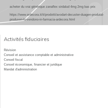
acheter du vrai générique zanaflex sirdalud 4mg 2mg bas prix
https://www.ardecora.it/it/prodotti/avodart-decuster-duagen-produtal-
produxen-lo-vendono-in-farmacia-ardecora.html
Activités fiduciaires
Révision
Conseil et assistance comptable et administrative
Conseil fiscal
Conseil économique, financier et juridique
Mandat d'administration