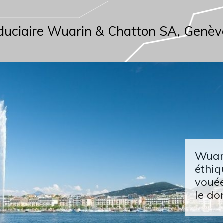
duciaire Wuarin & Chatton SA, Genèv
Wuari
éthiq
vouée
le do